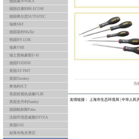
德国威卡WIKA
德国仪康RBR-ECOM
德国希尔思SUTOiTEC
瑞典SKF
德国莫特MuTec
韩国HY-LOK
瑞典VMI
瑞士恩格豪斯E+H
德国FODISH
美国AT-TMT
英国Turnkey
当前
奥地利JCT
美国前视热成像FLIR
友情链接：
上海市生态环境局
|
中华人民
美国史丹利Stanley
德国帕刺斯Palas
法国环境恩威雅ENVEA
美国OAI
如海光电光谱仪