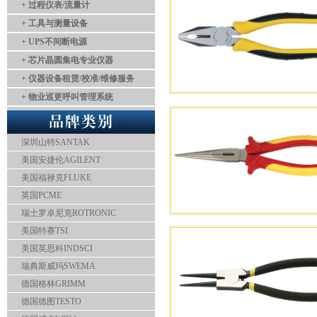
+ 过程仪表/流量计
+ 工具与测量设备
+ UPS不间断电源
+ 芯片晶圆集电专业仪器
+ 仪器设备租赁/校准/维修服务
+ 物业巡更呼叫管理系统
深圳山特SANTAK
美国安捷伦AGILENT
美国福禄克FLUKE
英国PCME
瑞士罗卓尼克ROTRONIC
美国特赛TSI
美国英思科INDSCI
瑞典斯威玛SWEMA
德国格林GRIMM
德国德图TESTO