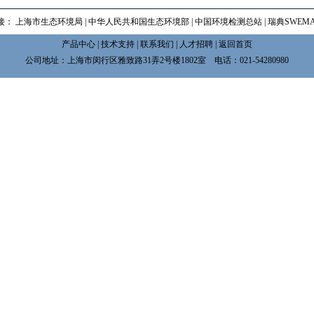
接：
上海市生态环境局
|
中华人民共和国生态环境部
|
中国环境检测总站
|
瑞典SWEM
产品中心
|
技术支持
|
联系我们
|
人才招聘
|
返回首页
公司地址：上海市闵行区雅致路31弄2号楼1802室 电话：021-54280980